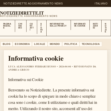
NOTIZIEDIRETTE AGGIORNAMENTO NEWS
ITALIANO
NOTIZIEDIRETTE.IT
NOTIZIEDIRETTE AGGIORNAMENTO NEWS
PAGINA
CHI
CO
S
INFORMATIVA
INFORMATI
NOTI
N
INIZIAL
SIA
NT
T
SULLA PRIVACY
VA COOKIE
ZIAR
O
E
MO
ATT
O
IO
TI
I
RI
ZI
A
E
BLOG
ECONOMIA
LOCALE
MONDO
POLITICA
TECNOLOGIA
Informativa cookie
LUCA ALESSANDRO FERRARI RUSSO • 2026-04-04 • REVISIONATO DA
ANDREA GRECO
Informativa sui Cookie
Benvenuto su Notiziedirette. La presente informativa sui
cookie ha lo scopo di spiegare in modo chiaro e semplice
cosa sono i cookie, come li utilizziamo e quali diritti hai in
merito. Utilizzando il nostro sito, acconsenti all’uso dei