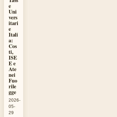
Tass
e
Uni
vers
itari
e
Itali
a:
Cos
ti,
ISE
E e
Ate
nei
Fuo
rile
gge
2026-
05-
29