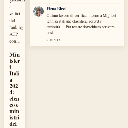
ai
Elena Ricci
vertici
Ottimo lavoro di verifica intorno a Migliori
del
tennisti italiani: classifica, record e
ranking
curiosità.... Piu testate dovrebbero scrivere
cosi.
ATP,
con…
6 MIN FA
Min
ister
i
Itali
a
202
4:
elen
co e
min
istri
del