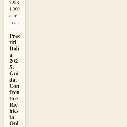
900 e
1.000
euro,
ma…
Pres
titi
Itali
a
202
5:
Gui
da,
Con
fron
to e
Ric
hies
ta
Onl