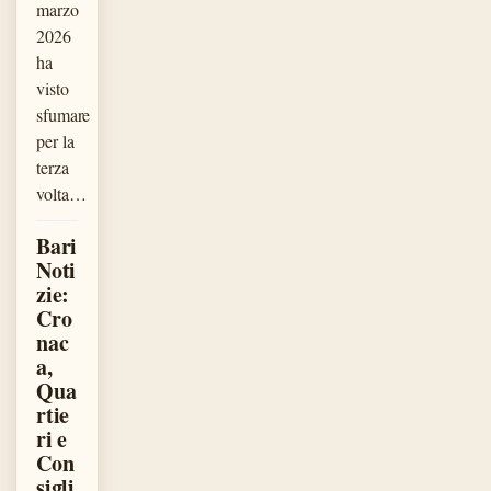
marzo
2026
ha
visto
sfumare
per la
terza
volta…
Bari
Noti
zie:
Cro
nac
a,
Qua
rtie
ri e
Con
sigli