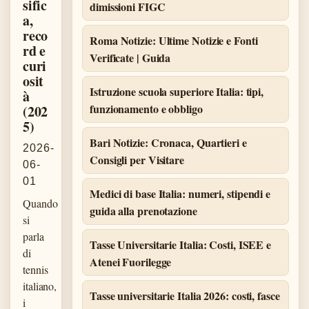
sific
dimissioni FIGC
a,
reco
Roma Notizie: Ultime Notizie e Fonti
rd e
Verificate | Guida
curi
osit
Istruzione scuola superiore Italia: tipi,
à
funzionamento e obbligo
(202
5)
Bari Notizie: Cronaca, Quartieri e
2026-
Consigli per Visitare
06-
01
Medici di base Italia: numeri, stipendi e
Quando
guida alla prenotazione
si
parla
Tasse Universitarie Italia: Costi, ISEE e
di
Atenei Fuorilegge
tennis
italiano,
Tasse universitarie Italia 2026: costi, fasce
i