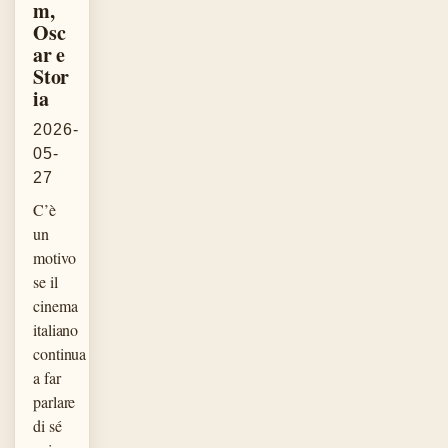
m,
Osc
ar e
Stor
ia
2026-
05-
27
C’è
un
motivo
se il
cinema
italiano
continua
a far
parlare
di sé