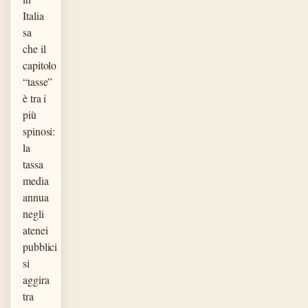
Italia
sa
che il
capitolo
“tasse”
è tra i
più
spinosi:
la
tassa
media
annua
negli
atenei
pubblici
si
aggira
tra