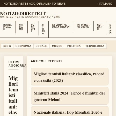
NOTIZIEDIRETTE AGGIORNAMENTO NEWS
ITALIANO
NOTIZIEDIRETTE.IT
NOTIZIEDIRETTE AGGIORNAMENTO NEWS
PAGINA
CHI
CO
S
INFORMATIVA
INFORMATI
NOTI
N
INIZIAL
SIA
NT
T
SULLA PRIVACY
VA COOKIE
ZIAR
O
E
MO
ATT
O
IO
TI
I
RI
ZI
A
E
BLOG
ECONOMIA
LOCALE
MONDO
POLITICA
TECNOLOGIA
ARTICOLI RECENTI
ULTIMI
AGGIORNAMENTI
Migliori tennisti italiani: classifica, record
Mig
e curiosità (2025)
liori
tenn
Ministeri Italia 2024: elenco e ministri del
isti
governo Meloni
itali
ani:
clas
Nazionale italiana: flop Mondiali 2026 e