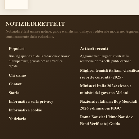
NOTIZIEDIRETTE.IT
Notiziedirette.it unisce notizie, guide e analisi in un layout editoriale moderno. Aggiorn
continuamente dalla redazione.
Popolari
Articoli recenti
Briefing quotidiani della redazione e risorse
Aggiornamenti urgenti rivisti dalla
di trasparenza, pensati per una verifica
redazione prima della pubblicazione.
rapida.
Migliori tennisti italiani: classifica
Chi siamo
record e curiosità (2025)
Contatti
Ministeri Italia 2024: elenco e
Storia
ministri del governo Meloni
Informativa sulla privacy
Nazionale italiana: flop Mondiali
2026 e dimissioni FIGC
Informativa cookie
Roma Notizie: Ultime Notizie e
Notiziario
Fonti Verificate | Guida