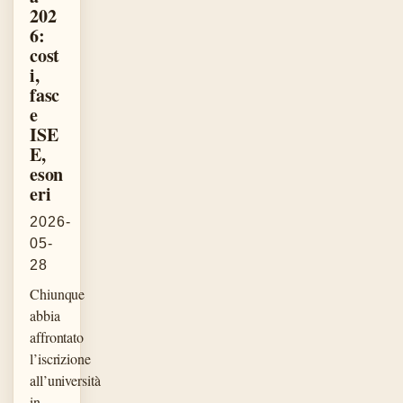
202
6:
cost
i,
fasc
e
ISE
E,
eson
eri
2026-
05-
28
Chiunque
abbia
affrontato
l’iscrizione
all’università
in