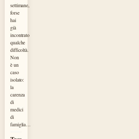
settimane,
forse
hai
già
incontrato
qualche
difficoltà.
Non
è un
caso
isolato:
la
carenza
di
medici
di
famiglia…