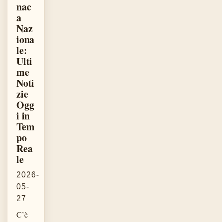
nac
a
Naz
iona
le:
Ulti
me
Noti
zie
Ogg
i in
Tem
po
Rea
le
2026-
05-
27
C’è