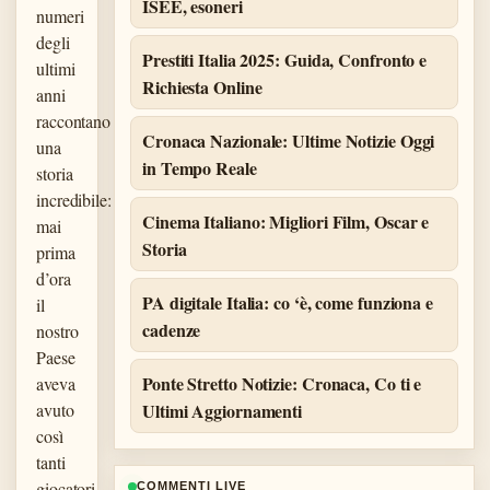
ISEE, esoneri
numeri
degli
Prestiti Italia 2025: Guida, Confronto e
ultimi
Richiesta Online
anni
raccontano
Cronaca Nazionale: Ultime Notizie Oggi
una
in Tempo Reale
storia
incredibile:
Cinema Italiano: Migliori Film, Oscar e
mai
Storia
prima
d’ora
PA digitale Italia: co ‘è, come funziona e
il
cadenze
nostro
Paese
Ponte Stretto Notizie: Cronaca, Co ti e
aveva
avuto
Ultimi Aggiornamenti
così
tanti
giocatori
COMMENTI LIVE