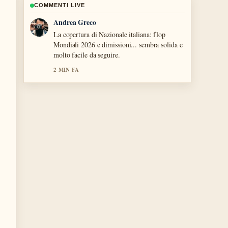
COMMENTI LIVE
Sara Moretti
Ottimo lavoro di verifica intorno a Migliori
tennisti italiani: classifica, record e
curiosità.... Piu testate dovrebbero scrivere
cosi.
4 MIN FA