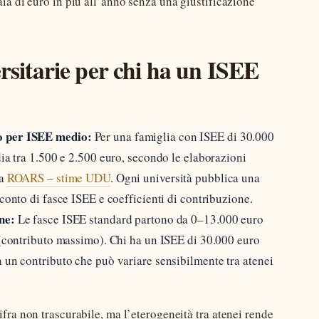
aia di euro in più all’anno senza una giustificazione
ersitarie per chi ha un ISEE
o per ISEE medio:
Per una famiglia con ISEE di 30.000
dia tra 1.500 e 2.500 euro, secondo le elaborazioni
da
ROARS – stime UDU
. Ogni università pubblica una
conto di fasce ISEE e coefficienti di contribuzione.
ne:
Le fasce ISEE standard partono da 0–13.000 euro
o (contributo massimo). Chi ha un ISEE di 30.000 euro
 un contributo che può variare sensibilmente tra atenei
ifra non trascurabile, ma l’eterogeneità tra atenei rende