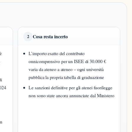
Cosa resta incerto
2
è
L’importo esatto del contributo
–
onnicomprensivo per un ISEE di 30.000 €
varia da ateneo a ateneo – ogni università
pubblica la propria tabella di graduazione
di
2024
Le sanzioni definitive per gli atenei fuorilegge
non sono state ancora annunciate dal Ministero
in