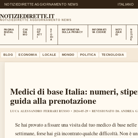
NOTIZIEDIRETTE AGGIORNAMENTO NEWS
ITALIANO
NOTIZIEDIRETTE.IT
NOTIZIEDIRETTE AGGIORNAMENTO NEWS
PAGINA
CHI
CO
S
INFORMATIVA
INFORMATI
NOTI
N
INIZIAL
SIA
NT
T
SULLA PRIVACY
VA COOKIE
ZIAR
O
E
MO
ATT
O
IO
TI
I
RI
ZI
A
E
BLOG
ECONOMIA
LOCALE
MONDO
POLITICA
TECNOLOGIA
Medici di base Italia: numeri, stipe
guida alla prenotazione
LUCA ALESSANDRO FERRARI RUSSO • 2026-05-29 • REVISIONATO DA ANDREA 
Se hai provato a fissare una visita dal tuo medico di base nelle
settimane, forse hai già incontrato qualche difficoltà. Non è un 