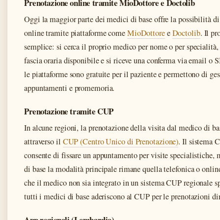
Prenotazione online tramite MioDottore e Doctolib
Oggi la maggior parte dei medici di base offre la possibilità di
online tramite piattaforme come
MioDottore
e
Doctolib
. Il p
semplice: si cerca il proprio medico per nome o per specialità,
fascia oraria disponibile e si riceve una conferma via email 
le piattaforme sono gratuite per il paziente e permettono di ges
appuntamenti e promemoria.
Prenotazione tramite CUP
In alcune regioni, la prenotazione della visita dal medico di b
attraverso il
CUP (Centro Unico di Prenotazione)
. Il sistema 
consente di fissare un appuntamento per visite specialistiche, 
di base la modalità principale rimane quella telefonica o onlin
che il medico non sia integrato in un sistema CUP regionale s
tutti i medici di base aderiscono al CUP per le prenotazioni dir
App regionali (Lombardia)