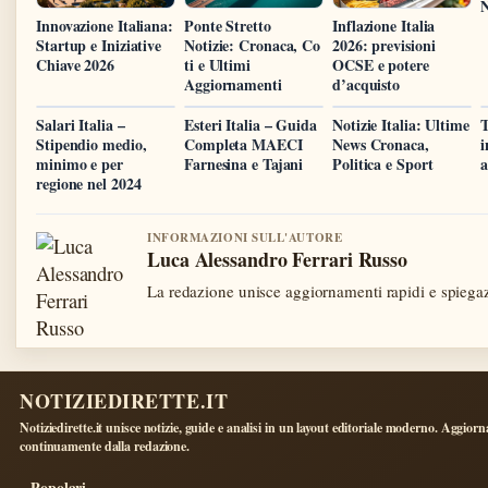
N
Innovazione Italiana:
Ponte Stretto
Inflazione Italia
Startup e Iniziative
Notizie: Cronaca, Co
2026: previsioni
Chiave 2026
ti e Ultimi
OCSE e potere
Aggiornamenti
d’acquisto
Salari Italia –
Esteri Italia – Guida
Notizie Italia: Ultime
T
Stipendio medio,
Completa MAECI
News Cronaca,
i
minimo e per
Farnesina e Tajani
Politica e Sport
a
regione nel 2024
INFORMAZIONI SULL'AUTORE
Luca Alessandro Ferrari Russo
La redazione unisce aggiornamenti rapidi e spiegaz
NOTIZIEDIRETTE.IT
Notiziedirette.it unisce notizie, guide e analisi in un layout editoriale moderno. Aggiorn
continuamente dalla redazione.
Popolari