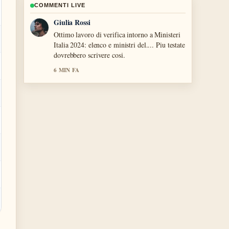
COMMENTI LIVE
Marco Bianchi
Ottima analisi di Nazionale italiana: flop
Mondiali 2026 e dimissioni.... E la sintesi piu
chiara che abbia visto oggi.
8 MIN FA