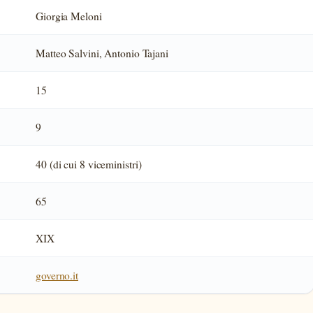
Giorgia Meloni
Matteo Salvini, Antonio Tajani
15
9
40 (di cui 8 viceministri)
65
XIX
governo.it