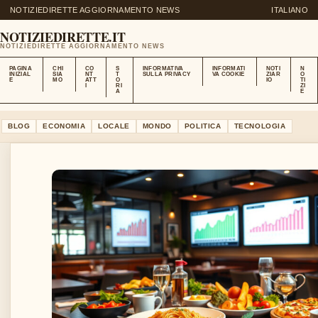
NOTIZIEDIRETTE AGGIORNAMENTO NEWS
ITALIANO
NOTIZIEDIRETTE.IT
NOTIZIEDIRETTE AGGIORNAMENTO NEWS
PAGINA
CHI
CO
S
INFORMATIVA
INFORMATI
NOTI
N
INIZIAL
SIA
NT
T
SULLA PRIVACY
VA COOKIE
ZIAR
O
E
MO
ATT
O
IO
TI
I
RI
ZI
A
E
BLOG
ECONOMIA
LOCALE
MONDO
POLITICA
TECNOLOGIA