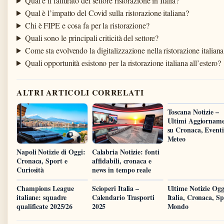
Qual è il fatturato del settore ristorazione in Italia?
Qual è l’impatto del Covid sulla ristorazione italiana?
Chi è FIPE e cosa fa per la ristorazione?
Quali sono le principali criticità del settore?
Come sta evolvendo la digitalizzazione nella ristorazione italian
Quali opportunità esistono per la ristorazione italiana all’estero?
ALTRI ARTICOLI CORRELATI
Toscana Notizie –
Ultimi Aggiorname
su Cronaca, Eventi
Meteo
Napoli Notizie di Oggi:
Calabria Notizie: fonti
Cronaca, Sport e
affidabili, cronaca e
Curiosità
news in tempo reale
Champions League
Scioperi Italia –
Ultime Notizie Ogg
italiane: squadre
Calendario Trasporti
Italia, Cronaca, Sp
qualificate 2025/26
2025
Mondo