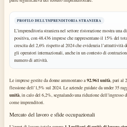
PROFILO DELL’IMPRENDITORIA STRANIERA
L’imprenditoria straniera nel settore ristorazione mostra una 
positiva, con 48.436 imprese che rappresentano il 15% del tot
crescita del 2,6% rispetto al 2024 che evidenzia l’attrattività 
gli operatori internazionali, anche in un contesto di contrazio
numero di attività.
92.961 unità
Le imprese gestite da donne ammontano a
, pari al
flessione dell’1,5% sul 2024. Le aziende guidate da under 35 r
unità
, in calo del 6,2%, segnalando una riduzione dell’ingresso d
come imprenditori.
Mercato del lavoro e sfide occupazionali
1,3 milioni di unità di lavoro st
L’input di lavoro totale supera