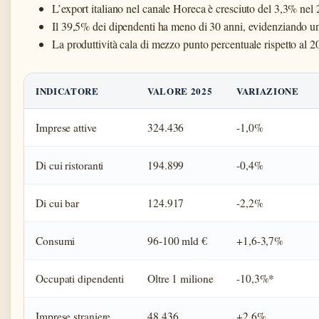
L’export italiano nel canale Horeca è cresciuto del 3,3% nel
Il 39,5% dei dipendenti ha meno di 30 anni, evidenziando un
La produttività cala di mezzo punto percentuale rispetto al 
INDICATORE
VALORE 2025
VARIAZIONE
Imprese attive
324.436
-1,0%
Di cui ristoranti
194.899
-0,4%
Di cui bar
124.917
-2,2%
Consumi
96-100 mld €
+1,6-3,7%
Occupati dipendenti
Oltre 1 milione
-10,3%*
Imprese straniere
48.436
+2,6%