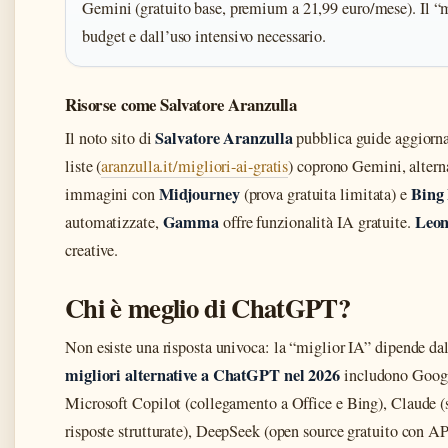
Gemini (gratuito base, premium a 21,99 euro/mese). Il “m
budget e dall’uso intensivo necessario.
Risorse come Salvatore Aranzulla
Salvatore Aranzulla
Il noto sito di
pubblica guide aggiornat
liste (
aranzulla.it/migliori-ai-gratis
) coprono Gemini, altern
Midjourney
Bing
immagini con
(prova gratuita limitata) e
Gamma
Leon
automatizzate,
offre funzionalità IA gratuite.
creative.
Chi è meglio di ChatGPT?
Non esiste una risposta univoca: la “miglior IA” dipende d
migliori alternative a ChatGPT nel 2026
includono Googl
Microsoft Copilot (collegamento a Office e Bing), Claude (s
risposte strutturate), DeepSeek (open source gratuito con A