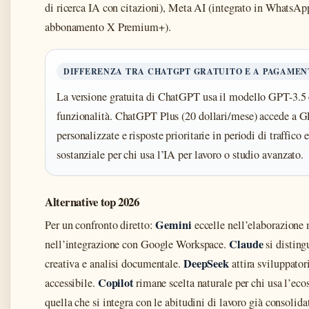
di ricerca IA con citazioni), Meta AI (integrato in WhatsApp
abbonamento X Premium+).
DIFFERENZA TRA CHATGPT GRATUITO E A PAGAMEN
La versione gratuita di ChatGPT usa il modello GPT-3.5 c
funzionalità. ChatGPT Plus (20 dollari/mese) accede a 
personalizzate e risposte prioritarie in periodi di traffico 
sostanziale per chi usa l’IA per lavoro o studio avanzato.
Alternative top 2026
Gemini
Per un confronto diretto:
eccelle nell’elaborazione 
Claude
nell’integrazione con Google Workspace.
si distingu
DeepSeek
creativa e analisi documentale.
attira sviluppator
Copilot
accessibile.
rimane scelta naturale per chi usa l’eco
quella che si integra con le abitudini di lavoro già consolida