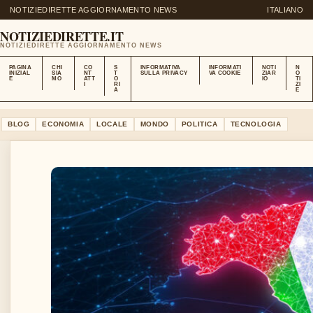
NOTIZIEDIRETTE AGGIORNAMENTO NEWS
ITALIANO
NOTIZIEDIRETTE.IT
NOTIZIEDIRETTE AGGIORNAMENTO NEWS
PAGINA
CHI
CO
S
INFORMATIVA
INFORMATI
NOTI
N
INIZIAL
SIA
NT
T
SULLA PRIVACY
VA COOKIE
ZIAR
O
E
MO
ATT
O
IO
TI
I
RI
ZI
A
E
BLOG
ECONOMIA
LOCALE
MONDO
POLITICA
TECNOLOGIA