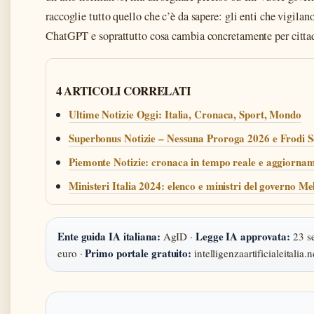
raccoglie tutto quello che c’è da sapere: gli enti che vigilano,
ChatGPT e soprattutto cosa cambia concretamente per cittad
4 ARTICOLI CORRELATI
Ultime Notizie Oggi: Italia, Cronaca, Sport, Mondo
Superbonus Notizie – Nessuna Proroga 2026 e Frodi S
Piemonte Notizie: cronaca in tempo reale e aggiornam
Ministeri Italia 2024: elenco e ministri del governo Me
Ente guida IA italiana:
Legge IA approvata:
AgID ·
23 se
Primo portale gratuito:
euro ·
intelligenzaartificialeitalia.n