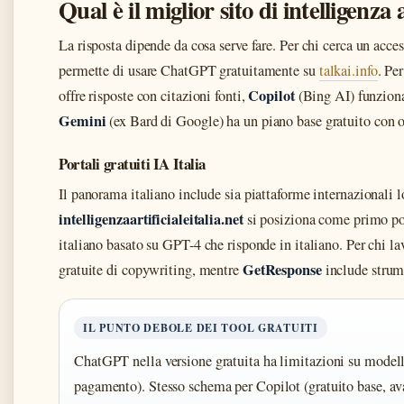
Qual è il miglior sito di intelligenza a
La risposta dipende da cosa serve fare. Per chi cerca un acce
permette di usare ChatGPT gratuitamente su
talkai.info
. Pe
Copilot
offre risposte con citazioni fonti,
(Bing AI) funziona
Gemini
(ex Bard di Google) ha un piano base gratuito con
Portali gratuiti IA Italia
Il panorama italiano include sia piattaforme internazionali lo
intelligenzaartificialeitalia.net
si posiziona come primo por
italiano basato su GPT-4 che risponde in italiano. Per chi la
GetResponse
gratuite di copywriting, mentre
include strume
IL PUNTO DEBOLE DEI TOOL GRATUITI
ChatGPT nella versione gratuita ha limitazioni su modelli 
pagamento). Stesso schema per Copilot (gratuito base, a