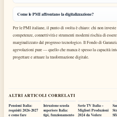
Come le PMI affrontano la digitalizzazione?
Per le PMI italiane, il punto di svolta è chiaro: chi non investe
competenze, connettività e strumenti moderni rischia di essere
marginalizzato dal progresso tecnologico. Il Fondo di Garanzia 
agevolazioni pure — quello che manca è spesso la capacità int
progettare e attuare la trasformazione digitale.
ALTRI ARTICOLI CORRELATI
Pensioni Italia:
Istruzione scuola
Serie TV Italia –
San
requisiti 2026-2027
superiore Italia:
Migliori Produzioni
St
e come fare
tipi, funzionamento
2024 da Vedere
Sf