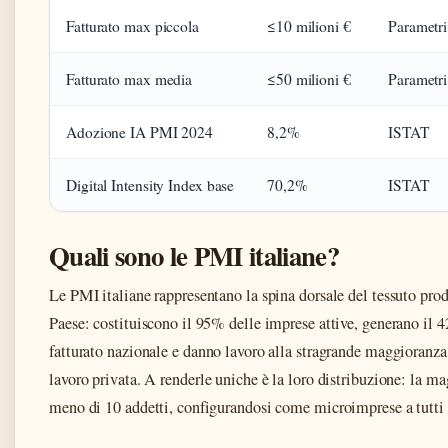
Fatturato max piccola
≤10 milioni €
Parametr
Fatturato max media
≤50 milioni €
Parametr
Adozione IA PMI 2024
8,2%
ISTAT
Digital Intensity Index base
70,2%
ISTAT
Quali sono le PMI italiane?
Le PMI italiane rappresentano la spina dorsale del tessuto prod
Paese: costituiscono il 95% delle imprese attive, generano il 
fatturato nazionale e danno lavoro alla stragrande maggioranza 
lavoro privata. A renderle uniche è la loro distribuzione: la ma
meno di 10 addetti, configurandosi come microimprese a tutti gl