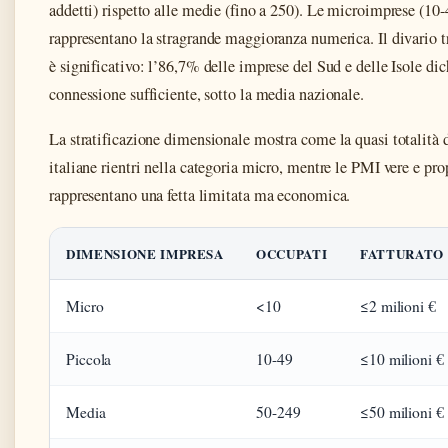
addetti) rispetto alle medie (fino a 250). Le microimprese (10-
rappresentano la stragrande maggioranza numerica. Il divario 
è significativo: l’86,7% delle imprese del Sud e delle Isole dic
connessione sufficiente, sotto la media nazionale.
La stratificazione dimensionale mostra come la quasi totalità 
italiane rientri nella categoria micro, mentre le PMI vere e pro
rappresentano una fetta limitata ma economica.
DIMENSIONE IMPRESA
OCCUPATI
FATTURATO
Micro
<10
≤2 milioni €
Piccola
10-49
≤10 milioni €
Media
50-249
≤50 milioni €