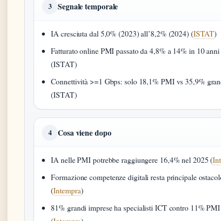
Segnale temporale
3
IA cresciuta dal 5,0% (2023) all’8,2% (2024) (
ISTAT
)
Fatturato online PMI passato da 4,8% a 14% in 10 anni
(ISTAT)
Connettività >=1 Gbps: solo 18,1% PMI vs 35,9% gran
(ISTAT)
Cosa viene dopo
4
IA nelle PMI potrebbe raggiungere 16,4% nel 2025 (
In
Formazione competenze digitali resta principale ostacol
(
Intempra
)
81% grandi imprese ha specialisti ICT contro 11% PMI
(
Intempra
)