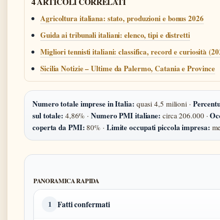
4 ARTICOLI CORRELATI
Agricoltura italiana: stato, produzioni e bonus 2026
Guida ai tribunali italiani: elenco, tipi e distretti
Migliori tennisti italiani: classifica, record e curiosità (2
Sicilia Notizie – Ultime da Palermo, Catania e Province
Numero totale imprese in Italia:
Percent
quasi 4,5 milioni ·
sul totale:
Numero PMI italiane:
Oc
4,86% ·
circa 206.000 ·
coperta da PMI:
Limite occupati piccola impresa:
80% ·
me
PANORAMICA RAPIDA
Fatti confermati
1