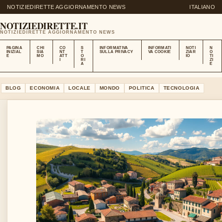
NOTIZIEDIRETTE AGGIORNAMENTO NEWS
ITALIANO
NOTIZIEDIRETTE.IT
NOTIZIEDIRETTE AGGIORNAMENTO NEWS
PAGINA
CHI
CO
S
INFORMATIVA
INFORMATI
NOTI
N
INIZIAL
SIA
NT
T
SULLA PRIVACY
VA COOKIE
ZIAR
O
E
MO
ATT
O
IO
TI
I
RI
ZI
A
E
BLOG
ECONOMIA
LOCALE
MONDO
POLITICA
TECNOLOGIA