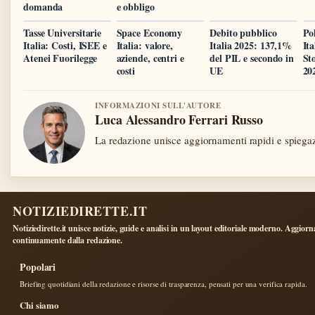
domanda
e obbligo
Tasse Universitarie
Space Economy
Debito pubblico
Pol
Italia: Costi, ISEE e
Italia: valore,
Italia 2025: 137,1%
Ita
Atenei Fuorilegge
aziende, centri e
del PIL e secondo in
Sto
costi
UE
20
INFORMAZIONI SULL'AUTORE
Luca Alessandro Ferrari Russo
La redazione unisce aggiornamenti rapidi e spiegaz
NOTIZIEDIRETTE.IT
Notiziedirette.it unisce notizie, guide e analisi in un layout editoriale moderno. Aggiorn
continuamente dalla redazione.
Popolari
Briefing quotidiani della redazione e risorse di trasparenza, pensati per una verifica rapida.
Chi siamo