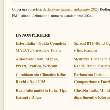
Copertura correlata:
definizione numero andamento 2024
fördjup
PMI italiane: definizione, numero e andamento 2024.
DA NON PERDERE
Esteri Italia – Guida Completa
Spread BTP-Bund Ogg
MAECI Farnesina e Tajani
e Implicazioni
Autostrade Italia: Mappa,
Sicurezza Urbana in It
Prezzi, Traffico, Webcam
Realtà, Dati e Iniziati
Cambiamento Climatico Italia:
Parlamento Italiano –
Rischi e Dati 2025
Composizione e Funzi
Reati Informatici in Italia: Tipi,
Giustizia Italia: Minis
Esempi e Difese
dipartimenti e Rifor