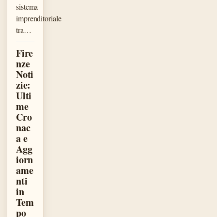
sistema
imprenditoriale
tra…
Fire
nze
Noti
zie:
Ulti
me
Cro
nac
a e
Agg
iorn
ame
nti
in
Tem
po