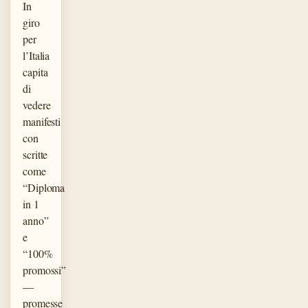
In
giro
per
l’Italia
capita
di
vedere
manifesti
con
scritte
come
“Diploma
in 1
anno”
e
“100%
promossi”
—
promesse