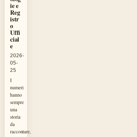
ie e
Reg
istr
o
Uffi
cial
e
2026-
05-
25
I
numeri
hanno
sempre
una
storia
da
raccontare,