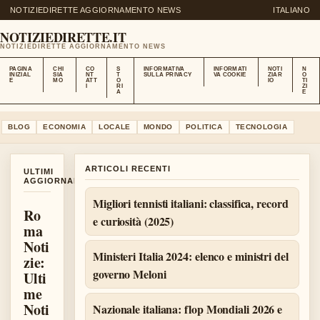
NOTIZIEDIRETTE AGGIORNAMENTO NEWS
ITALIANO
NOTIZIEDIRETTE.IT
NOTIZIEDIRETTE AGGIORNAMENTO NEWS
PAGINA
CHI
CO
S
INFORMATIVA
INFORMATI
NOTI
N
INIZIAL
SIA
NT
T
SULLA PRIVACY
VA COOKIE
ZIAR
O
E
MO
ATT
O
IO
TI
I
RI
ZI
A
E
BLOG
ECONOMIA
LOCALE
MONDO
POLITICA
TECNOLOGIA
ARTICOLI RECENTI
ULTIMI
AGGIORNAMENTI
Migliori tennisti italiani: classifica, record
Ro
e curiosità (2025)
ma
Noti
Ministeri Italia 2024: elenco e ministri del
zie:
governo Meloni
Ulti
me
Noti
Nazionale italiana: flop Mondiali 2026 e