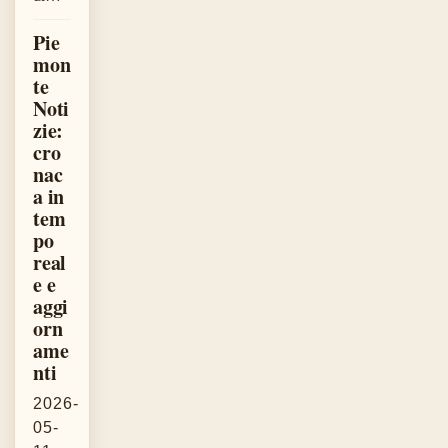
Pie
mon
te
Noti
zie:
cro
nac
a in
tem
po
real
e e
aggi
orn
ame
nti
2026-
05-