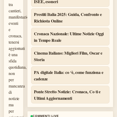
ISEE, esoneri
tra
cantieri,
Prestiti Italia 2025: Guida, Confronto e
manifestazioni,
Richiesta Online
eventi
e
Cronaca Nazionale: Ultime Notizie Oggi
cronaca,
in Tempo Reale
tenersi
aggiornati
Cinema Italiano: Migliori Film, Oscar e
è una
Storia
sfida
quotidiana,
PA digitale Italia: co ‘è, come funziona e
non
cadenze
per
mancanza
Ponte Stretto Notizie: Cronaca, Co ti e
di
Ultimi Aggiornamenti
notizie
ma
per
COMMENTI LIVE