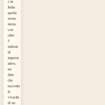
e in
Italia
quella
storia
inizia
con
oltre
5
milioni
di
imprese
attive,
un
dato
che
racconta
la
vivacità
di un