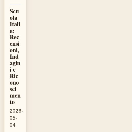
Scu
ola
Itali
a:
Rec
ensi
oni,
Ind
agin
i e
Ric
ono
sci
men
to
2026-
05-
04