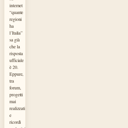
internet
“quante
regioni
ha
l’Italia”
sa già
che la
risposta
ufficiale
è 20.
Eppure,
tra
forum,
progetti
mai
realizzati
e
ricordi