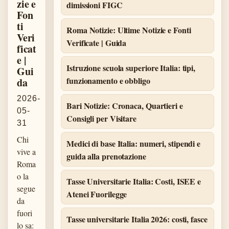
zie e
dimissioni FIGC
Fon
ti
Roma Notizie: Ultime Notizie e Fonti
Veri
Verificate | Guida
ficat
e |
Istruzione scuola superiore Italia: tipi,
Gui
funzionamento e obbligo
da
2026-
Bari Notizie: Cronaca, Quartieri e
05-
Consigli per Visitare
31
Chi
Medici di base Italia: numeri, stipendi e
vive a
guida alla prenotazione
Roma
o la
Tasse Universitarie Italia: Costi, ISEE e
segue
Atenei Fuorilegge
da
fuori
Tasse universitarie Italia 2026: costi, fasce
lo sa: