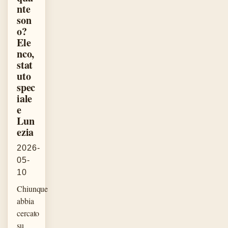
nte
son
o?
Ele
nco,
stat
uto
spec
iale
e
Lun
ezia
2026-
05-
10
Chiunque
abbia
cercato
su