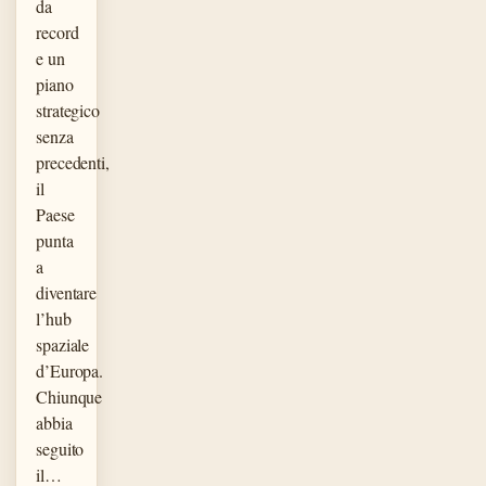
da
record
e un
piano
strategico
senza
precedenti,
il
Paese
punta
a
diventare
l’hub
spaziale
d’Europa.
Chiunque
abbia
seguito
il…