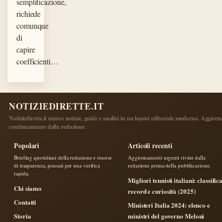
semplificazione,
richiede
comunque
di
capire
coefficienti…
NOTIZIEDIRETTE.IT
Notiziedirette.it unisce notizie, guide e analisi in un layout editoriale moderno. Aggiorn
continuamente dalla redazione.
Popolari
Articoli recenti
Briefing quotidiani della redazione e risorse
Aggiornamenti urgenti rivisti dalla
di trasparenza, pensati per una verifica
redazione prima della pubblicazione.
rapida.
Migliori tennisti italiani: classifica
Chi siamo
record e curiosità (2025)
Contatti
Ministeri Italia 2024: elenco e
Storia
ministri del governo Meloni