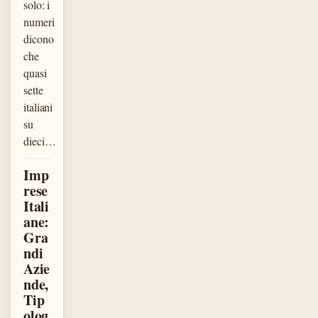
solo: i
numeri
dicono
che
quasi
sette
italiani
su
dieci…
Imp
rese
Itali
ane:
Gra
ndi
Azie
nde,
Tip
olog