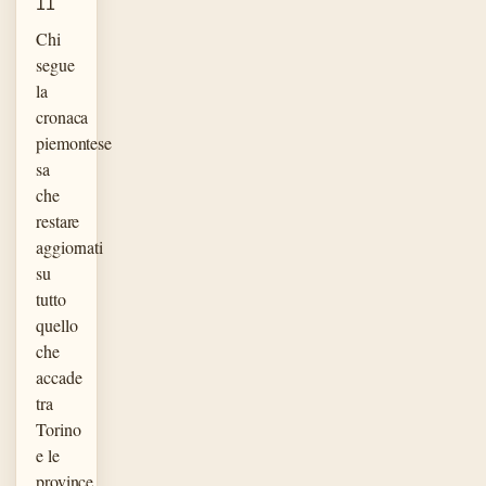
11
Chi
segue
la
cronaca
piemontese
sa
che
restare
aggiornati
su
tutto
quello
che
accade
tra
Torino
e le
province