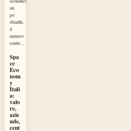
scolastici
un
po’
sbiaditi,
il
numero
esatto…
Spa
ce
Eco
nom
y
Itali
a:
valo
re,
azie
nde,
cent