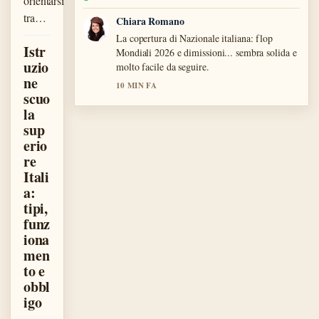
orientarsi
tra…
Chiara Romano
La copertura di Nazionale italiana: flop
Istr
Mondiali 2026 e dimissioni... sembra solida e
uzio
molto facile da seguire.
ne
10 MIN FA
scuo
la
sup
erio
re
Itali
a:
tipi,
funz
iona
men
to e
obbl
igo