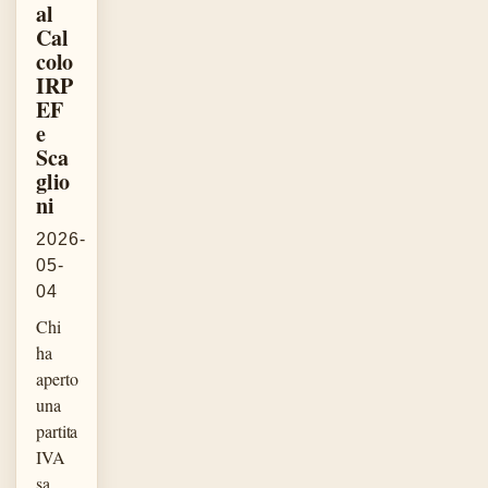
al
Cal
colo
IRP
EF
e
Sca
glio
ni
2026-
05-
04
Chi
ha
aperto
una
partita
IVA
sa