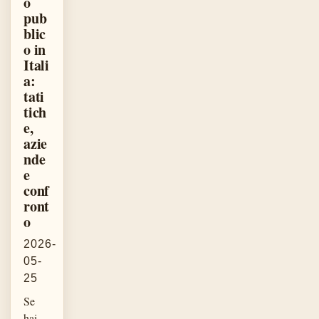
o
pub
blic
o in
Itali
a:
tati
tich
e,
azie
nde
e
conf
ront
o
2026-
05-
25
Se
hai