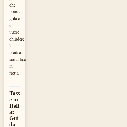
che
fanno
gola a
chi
vuole
chiudere
la
pratica
scolastica
in
fretta.
…
Tass
e in
Itali
a:
Gui
da